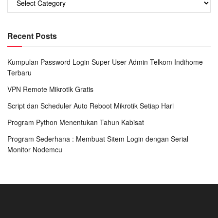
      }

    }

  }

Recent Posts
  delay(50);

}
Kumpulan Password Login Super User Admin Telkom Indihome
Terbaru
ALUR PROGRAM :
VPN Remote Mikrotik Gratis
Script dan Scheduler Auto Reboot Mikrotik Setiap Hari
inisialisasi pin
Program Python Menentukan Tahun Kabisat
mengatur baud read dan pin yang akan digunakan
Program Sederhana : Membuat Sitem Login dengan Serial
cek apakah tombol ditekan, jika ya maka baca input1
Monitor Nodemcu
tunggu input1 selesai jika sudah lanjut input2
setelah input1 dan input2 didapat maka bandingkan
dengan inisialisasi
jika sama buat led blink jika tidak maka tampilkan
pesan