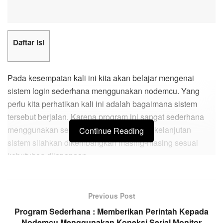
Daftar Isi
Pada kesempatan kali ini kita akan belajar mengenai
sistem login sederhana menggunakan nodemcu. Yang
perlu kita perhatikan kali ini adalah bagaimana sistem
tersebut berjalan. Karena program ini sangat sederhana
menggunakan serial monitor, maka untuk kelanjutan
Continue Reading
sistem silahkan dikembangkan masing-masing sesuai
kebutuhan dilapangan.
STUDI KASUS :
Previous Post
Buatkan sekuen kerja seperti berikut :
Program Sederhana : Memberikan Perintah Kepada
Nodemcu Menggunakan Koneksi Serial Monitor